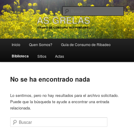
Ir
Ir
Grupo de Consumo Responsábel
al
al
Busc
contenido
contenido
principal
secundario
As Grelas
Menú
Inicio
Quen Somos?
Guia de Consumo de Ribadeo
principal
Biblioteca
Sítios
Actas
No se ha encontrado nada
Lo sentimos, pero no hay resultados para el archivo solicitado.
Puede que la búsqueda te ayude a encontrar una entrada
relacionada.
Buscar