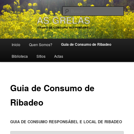
Ir
Grupo de Consumo Responsábel
al
Busc
contenido
principal
As Grelas
Menú
Guia de Consumo de Ribadeo
Inicio
Quen Somos?
principal
Biblioteca
Sítios
Actas
Guia de Consumo de
Ribadeo
GUIA DE CONSUMO RESPONSÁBEL E LOCAL DE RIBADEO