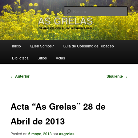
Ir
Grupo de Consumo Responsábel
al
Busc
contenido
principal
As Grelas
Menú
Inicio
Quen Somos?
Guia de Consumo de Ribadeo
principal
Biblioteca
Sítios
Actas
Navegación
←
Anterior
Siguiente
→
de
entradas
Acta “As Grelas” 28 de
Abril de 2013
Posted on
6 mayo, 2013
por
asgrelas