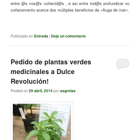
entre @s vos@s coñecid@s , e asi entre tod@s profundizar no
coñecemento acerca dos múltiples beneficios da «Auga de mar».
Publicado en
Entrada
|
Deja un comentario
Pedido de plantas verdes
medicinales a Dulce
Revolución!
Posted on
29 abril, 2014
por
asgrelas