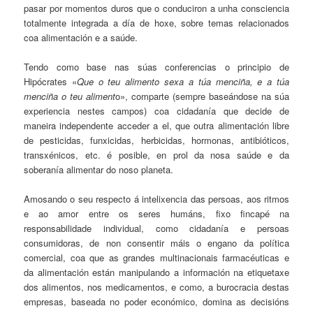
pasar por momentos duros que o conduciron a unha consciencia
totalmente integrada a día de hoxe, sobre temas relacionados
coa alimentación e a saúde.
Tendo como base nas súas conferencias o principio de
Hipócrates «
Que o teu alimento sexa a túa menciña, e a túa
menciña o teu aliment
o», comparte (sempre baseándose na súa
experiencia nestes campos) coa cidadanía que decide de
maneira independente acceder a el, que outra alimentación libre
de pesticidas, funxicidas, herbicidas, hormonas, antibióticos,
transxénicos, etc. é posible, en prol da nosa saúde e da
soberanía alimentar do noso planeta.
Amosando o seu respecto á intelixencia das persoas, aos ritmos
e ao amor entre os seres humáns, fixo fincapé na
responsabilidade individual, como cidadanía e persoas
consumidoras, de non consentir máis o engano da política
comercial, coa que as grandes multinacionais farmacéuticas e
da alimentación están manipulando a información na etiquetaxe
dos alimentos, nos medicamentos, e como, a burocracia destas
empresas, baseada no poder económico, domina as decisións