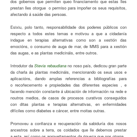
dos gobernos que permiten queo financiamento que estas lles
prestan lles otorgue o permiso para impoñer os seus requisitos,
afectando á saúde das persoas.
Esixiu, polo tanto, responsabilidade dos poderes públicos con
respecto a todos estes temas e motivou a que a cidadanía
indague en terapias alternativas como son a xestión das
emocións, o consumo de auga de mar, de MMS para a xestión
das augas, e as plantas medicináis, entre outros.
Introdutor da
Stevia rebaudiana
no noso país, dedicou gran parte
da charla ás plantas medicináis, mencionando os seus usos e
aplicacións, dando amplas referencias a bibliografías para
o recoñecemento e propiedades das diferentes especies , e
facendo mención constante á ubicación de información na rede e
noutros medios, de casos de procesos curativos conseguidos
con ditas plantas e terapias alternativas, en enfermidades
difíciles como diabetes e cáncer, entre moitas outras.
Promoveu a confianza e recuperación da sabiduría dos nosos
ancestros sobre a terra, os coidados que lle debemos prestar
a esta, así como os aproveitamentos da riqueza que nos otorga.