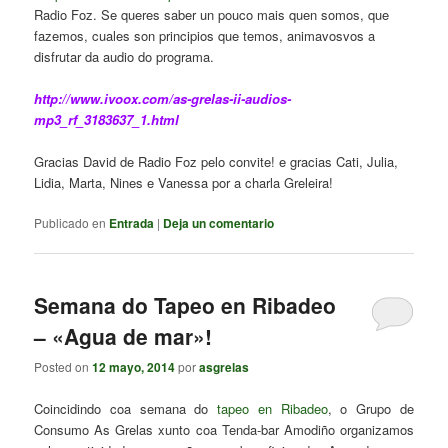
Radio Foz. Se queres saber un pouco mais quen somos, que
fazemos, cuales son principios que temos, animavosvos a
disfrutar da audio do programa.
http://www.ivoox.com/as-grelas-ii-audios-
mp3_rf_3183637_1.html
Gracias David de Radio Foz pelo convite! e gracias Cati, Julia,
Lidia, Marta, Nines e Vanessa por a charla Greleira!
Publicado en
Entrada
|
Deja un comentario
Semana do Tapeo en Ribadeo
– «Agua de mar»!
Posted on
12 mayo, 2014
por
asgrelas
Coincidindo coa semana do
tapeo en Ribadeo
, o Grupo de
Consumo As Grelas xunto coa Tenda-bar Amodiño organizamos