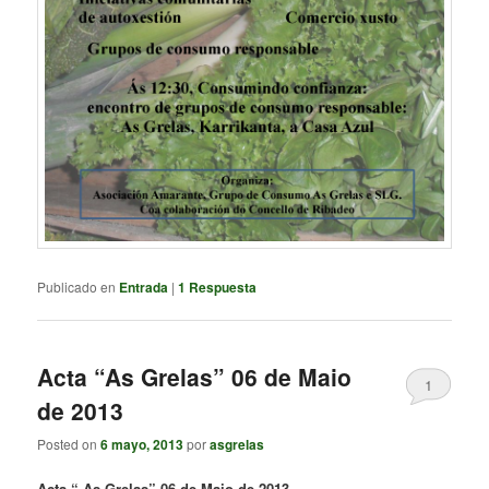
Publicado en
Entrada
|
1
Respuesta
Acta “As Grelas” 06 de Maio
1
de 2013
Posted on
6 mayo, 2013
por
asgrelas
Acta “ As
G
relas”
06 de Maio
de 2013