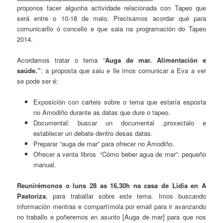
proponos facer algunha actividade relacionada con Tapeo que
será entre o 10-18 de maio. Precisamos acordar qué para
comunicarllo ó concello e que saia na programación do Tapeo
2014.
Acordamos tratar o tema “
Auga de mar. Alimentación e
saúde.”
: a proposta que saiu e lle imos comunicar a Eva a ver
se pode ser é:
Exposición con carteis sobre o tema que estaría esposta
no Amodiño durante as datas que dure o tapeo.
Documental: buscar un documental ,proxectalo e
establecer un debate dentro desas datas.
Preparar “auga de mar” para ofrecer no Amodiño.
Ofrecer a venta libros “Cómo beber agua de mar”: pequeño
manual.
Reunirémonos o luns 28 as 16,30h na casa de Lidia en A
Pastoriza
, para traballar sobre este tema. Imos buscando
información mentras e compartímola por email para ir avanzando
no traballo e poñeremos en asunto [Auga de mar] para que nos