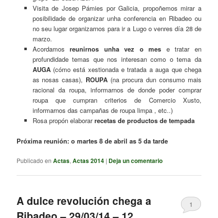
Visita de Josep Pámies por Galicia, propoñemos mirar a
posibilidade de organizar unha conferencia en Ribadeo ou
no seu lugar organizarnos para ir a Lugo o venres día 28 de
marzo.
Acordamos
reunirnos unha vez o mes
e tratar en
profundidade temas que nos interesan como o tema da
AUGA
(cómo está xestionada e tratada a auga que chega
as nosas casas),
ROUPA
(na procura dun consumo mais
racional da roupa, informarnos de donde poder comprar
roupa que cumpran criterios de Comercio Xusto,
informarnos das campañas de roupa limpa , etc..)
Rosa propón elaborar
recetas de productos de tempada
Próxima reunión: o martes 8 de abril as 5 da tarde
Publicado en
Actas
,
Actas 2014
|
Deja un comentario
A dulce revolución chega a
1
Ribadeo – 29/03/14 – 12