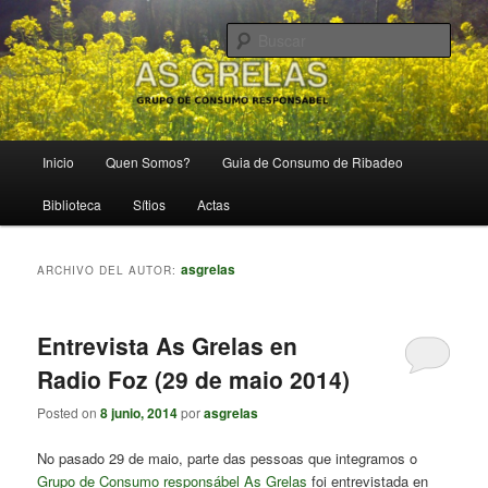
Ir
Ir
Grupo de Consumo Responsábel
al
al
Busc
contenido
contenido
principal
secundario
As Grelas
Menú
Inicio
Quen Somos?
Guia de Consumo de Ribadeo
principal
Biblioteca
Sítios
Actas
asgrelas
ARCHIVO DEL AUTOR:
Entrevista As Grelas en
Radio Foz (29 de maio 2014)
Posted on
8 junio, 2014
por
asgrelas
No pasado 29 de maio, parte das pessoas que integramos o
Grupo de Consumo responsábel As Grelas
foi entrevistada en