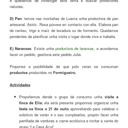
e quedamos de investigar este tema e buscar protectores
naturais.
D) Pan
: temos nas montañas de Luarca unha productora de pan
artesanal, Astriz. Rosa púxose en contacto con ella. Elabora pan
de centeu, trigo e maíz de levadura ou de formento. Quedamos
pendentes de planificar unha visita o lugar donde vive e traballa.
E) Naranxas
: Existe unha
productora de laranxas
, e acordamos
facer un pedido, gestiona este pedido Julia.
Proponse a posibilidade de que polo veran se consuman
productos
producidos no
Formigueiro.
Actividades
Propoñemos dende o grupo de consumo unha
visita a
finca de Elia:
ela está presente proponnos organizar unha
festa na finca o 21 de xuño
aproveitando para celebrar o
solsticio de verán e o seu cumpleaños, propón facer unha
parrillada de verduras e carne ecolóxica e invitar a xente do
grupo “La Casa Azul”.