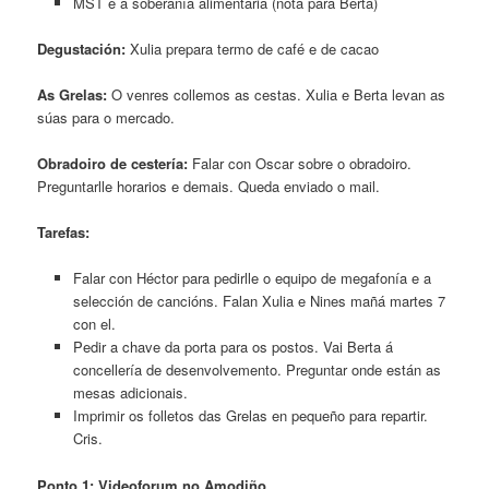
MST e a soberanía alimentaria (nota para Berta)
Degustación:
Xulia prepara termo de café e de cacao
As Grelas:
O venres collemos as cestas. Xulia e Berta levan as
súas para o mercado.
Obradoiro de cestería:
Falar con Oscar sobre o obradoiro.
Preguntarlle horarios e demais. Queda enviado o mail.
Tarefas:
Falar con Héctor para pedirlle o equipo de megafonía e a
selección de cancións. Falan Xulia e Nines mañá martes 7
con el.
Pedir a chave da porta para os postos. Vai Berta á
concellería de desenvolvemento. Preguntar onde están as
mesas adicionais.
Imprimir os folletos das Grelas en pequeño para repartir.
Cris.
Ponto 1: Videoforum no Amodiño