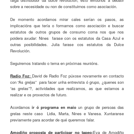
faiga distribuidor da dulce revolución, esto levounos a debatir
sobre a necesidade ou non de constituirnos como asociación.
De momento acordamos mirar cales serían os pasos, as
implicacións que tería o formarnos como asociación e buscar
estatutos de outros grupos de consumo coma nos que nos
poidera axudar: Nines farase con os estatutos da Casa Azul e
outras posibilidades. Julia farase cos estatutos da Dulce
Revolución.
Seguiremos tratando o tema en próximas reunións.
Radio Foz
:
David de Radio Foz púxose novamente en contacto
con “As gre
l
as” para facer unha entrevista ó grupo, ¿quenes son
“as grelas”?, actividades que realizamos, as que estamos a
realizar e os proxectos de futuro.
Acordamos
ir ó programa en maio
un grupo de persoas das
grelas neste caso Lidia, Marta, Nines e Vanesa. Xuntaranse
previamente para acordar de qué queremos falar.
Amodiño proposta de participar no tapeo
:
Eva de Amodiño