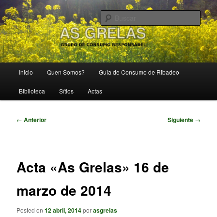
Ir
Grupo de Consumo Responsábel
al
Busc
contenido
principal
As Grelas
Menú
Inicio
Quen Somos?
Guia de Consumo de Ribadeo
principal
Biblioteca
Sítios
Actas
Navegación
←
Anterior
Siguiente
→
de
entradas
Acta «As Grelas» 16 de
marzo de 2014
Posted on
12 abril, 2014
por
asgrelas