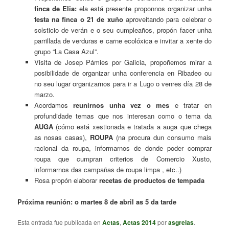
finca de Elia:
ela está presente proponnos organizar unha
festa na finca o 21 de xuño
aproveitando para celebrar o
solsticio de verán e o seu cumpleaños, propón facer unha
parrillada de verduras e carne ecolóxica e invitar a xente do
grupo “La Casa Azul”.
Visita de Josep Pámies por Galicia, propoñemos mirar a
posibilidade de organizar unha conferencia en Ribadeo ou
no seu lugar organizarnos para ir a Lugo o venres día 28 de
marzo.
Acordamos
reunirnos unha vez o mes
e tratar en
profundidade temas que nos interesan como o tema da
AUGA
(cómo está xestionada e tratada a auga que chega
as nosas casas),
ROUPA
(na procura dun consumo mais
racional da roupa, informarnos de donde poder comprar
roupa que cumpran criterios de Comercio Xusto,
informarnos das campañas de roupa limpa , etc..)
Rosa propón elaborar
recetas de productos de tempada
Próxima reunión: o martes 8 de abril as 5 da tarde
Esta entrada fue publicada en
Actas
,
Actas 2014
por
asgrelas
.