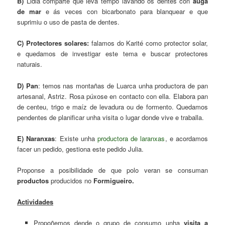
B)
Lidia comparte que leva tempo lavando os dentes con
auga
de mar
e ás veces con bicarbonato para blanquear e que
suprimiu o uso de pasta de dentes.
C) Protectores solares:
falamos do Karité como protector solar,
e quedamos de investigar este tema e buscar protectores
naturais.
D) Pan
: temos nas montañas de Luarca unha productora de pan
artesanal, Astriz. Rosa púxose en contacto con ella. Elabora pan
de centeu, trigo e maíz de levadura ou de formento. Quedamos
pendentes de planificar unha visita o lugar donde vive e traballa.
E) Naranxas
: Existe unha
productora de laranxas
, e acordamos
facer un pedido, gestiona este pedido Julia.
Proponse a posibilidade de que polo veran se consuman
productos
producidos no
Formigueiro.
Actividades
Propoñemos dende o grupo de consumo unha
visita a