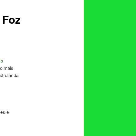
 Foz
mo
co mais
frutar da
nes e