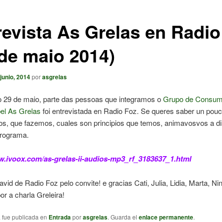
revista As Grelas en Radio
 de maio 2014)
 junio, 2014
por
asgrelas
 29 de maio, parte das pessoas que integramos o
Grupo de Consu
el As Grelas
foi entrevistada en Radio Foz. Se queres saber un pou
s, que fazemos, cuales son principios que temos, animavosvos a dis
programa.
w.ivoox.com/as-grelas-ii-audios-mp3_rf_3183637_1.html
vid de Radio Foz pelo convite! e gracias Cati, Julia, Lidia, Marta, Ni
r a charla Greleira!
a fue publicada en
Entrada
por
asgrelas
. Guarda el
enlace permanente
.