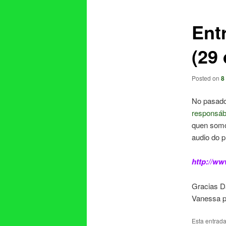
entradas
Ent
(29
Posted on
8
No pasado
responsáb
quen somo
audio do 
http://ww
Gracias Da
Vanessa po
Esta entrad