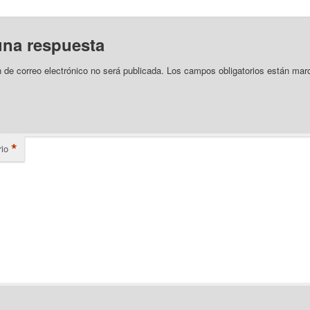
una respuesta
n de correo electrónico no será publicada.
Los campos obligatorios están mar
*
io