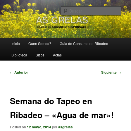
Ir
Grupo de Consumo Responsábel
al
Busc
contenido
principal
As Grelas
Menú
Inicio
Quen Somos?
Guia de Consumo de Ribadeo
principal
Biblioteca
Sítios
Actas
Navegación
←
Anterior
Siguiente
→
de
entradas
Semana do Tapeo en
Ribadeo – «Agua de mar»!
Posted on
12 mayo, 2014
por
asgrelas